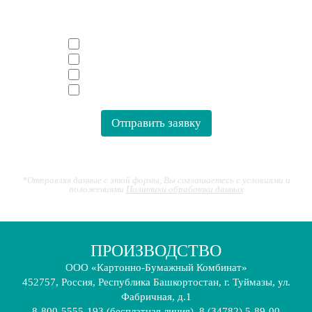
Бумага и картон
Гофрокартон и гофротара
Тара для яиц
Туалетная бумага
*Отправляя данные с этой формы, Вы соглашаетесь с условиями и
положениями
Политики обработки данных
ПРОИЗВОДСТВО
ООО «Картонно-Бумажный Комбинат»
452757
,
Россия
,
Республика Башкортостан
,
г. Туймазы, ул.
Фабричная, д.1
8-800-5555-193 (бесплатная линия), 8 (34782) 5-89-00