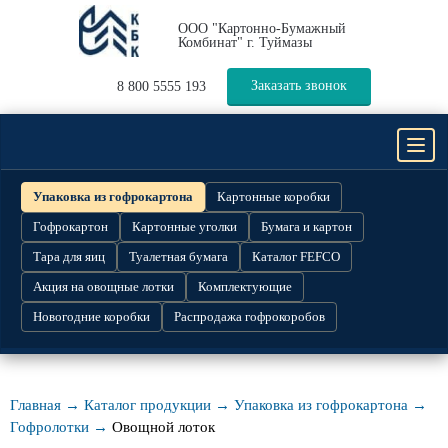
ООО "Картонно-Бумажный
Комбинат" г. Туймазы
Заказать звонок
8 800 5555 193
КАТАЛОГ ПРОДУКЦИИ
Упаковка из гофрокартона
Картонные коробки
Гофрокартон
Картонные уголки
Бумага и картон
ПРОИЗВОДСТВО
Тара для яиц
Туалетная бумага
Каталог FEFCO
НОВОСТИ
Акция на овощные лотки
Комплектующие
О КОМПАНИИ
Новогодние коробки
Распродажа гофрокоробов
КОНТАКТЫ
РАСПРОДАЖА ГОФРОКОРОБОВ
Главная →
Каталог продукции →
Упаковка из гофрокартона →
Гофролотки →
Овощной лоток