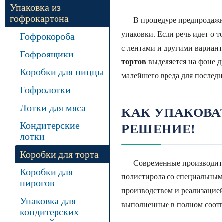
Упаковка из
гофрокартона
В процедуре предпродажной
упаковки. Если речь идет о 
Гофрокороба
с лентами и другими вариан
Гофроящики
тортов
выделяется на фоне 
Коробки для пиццы
малейшего вреда для последн
Гофролотки
Лотки для мяса
КАК УПАКОВА
Кондитерские
РЕШЕНИЕ!
лотки
Коробки для торта
Современные производители
Коробки для
полистирола со специальным
пирогов
производством и реализацие
Упаковка для
выполненные в полном соотв
кондитерских