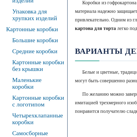
изделий
Коробки из гофрокартона о
Упаковка для
материала надежно защищает
хрупких изделий
привлекательно. Одним из гл
Картонные коробки
картона для торта
легко под
Большие коробки
ВАРИАНТЫ ДЕ
Средние коробки
Картонные коробки
без крышки
Белые и цветные, традицио
Маленькие
могут быть совершенно разн
коробки
По желанию можно завернуть
Картонные коробки
имитацией трехмерного изоб
с логотипом
понравится получателю сладк
Четырехклапанные
коробки
Самосборные