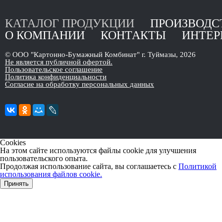
-ПЕТЕРБУРГ
КАТАЛОГ ПРОДУКЦИИ
ПРОИЗВОДС
 ул. 2 А, пом. 11 Н
зы, ул. Фабричная, д.1
О КОМПАНИИ
КОНТАКТЫ
ИНТЕР
00
© ООО "Картонно-Бумажный Комбинат" г. Туймазы, 2026
Не является публичной офертой.
Пользовательское соглашение
Политика конфиденциальности
Согласие на обработку персональных данных
Cookies
На этом сайте используются файлы cookie для улучшения
пользовательского опыта.
Продолжая использование сайта, вы соглашаетесь с
Политикой
использования файлов cookie.
Принять