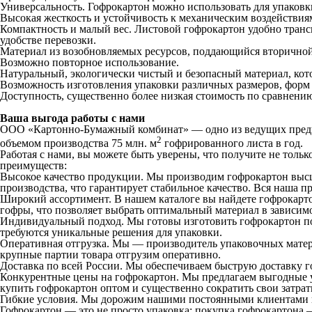
Универсальность. Гофрокартон можно использовать для упаковк
Высокая жесткость и устойчивость к механическим воздействия
Компактность и малый вес. Листовой гофрокартон удобно транспо
удобстве перевозки.
Материал из возобновляемых ресурсов, поддающийся вторичной
Возможно повторное использование.
Натуральный, экологически чистый и безопасный материал, кот
Возможность изготовления упаковки различных размеров, форм
Доступность, существенно более низкая стоимость по сравнени
Ваша выгода работы с нами
ООО «Картонно-Бумажный комбинат» — одно из ведущих предпри
2
объемом производства 75 млн. м
гофрированного листа в год.
Работая с нами, вы можете быть уверены, что получите не тол
преимуществ:
Высокое качество продукции. Мы производим гофрокартон высше
производства, что гарантирует стабильное качество. Вся наша 
Широкий ассортимент. В нашем каталоге вы найдете гофрокарто
гофры, что позволяет выбрать оптимальный материал в зависим
Индивидуальный подход. Мы готовы изготовить гофрокартон п
требуются уникальные решения для упаковки.
Оперативная отгрузка. Мы — производитель упаковочных мате
крупные партии товара отгрузим оперативно.
Доставка по всей России. Мы обеспечиваем быструю доставку го
Конкурентные цены на гофрокартон. Мы предлагаем выгодные у
купить гофрокартон оптом и существенно сократить свои затрат
Гибкие условия. Мы дорожим нашими постоянными клиентами и
Гофрокартон — это не просто упаковка; покупка гофрокартона —