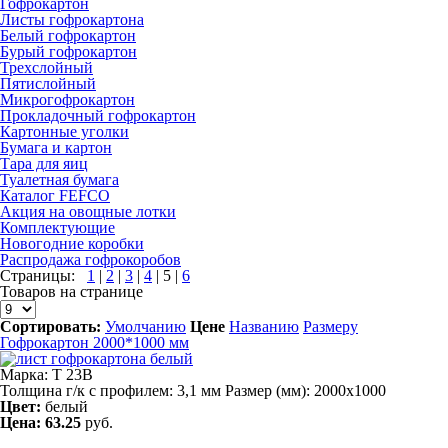
Гофрокартон
Листы гофрокартона
Белый гофрокартон
Бурый гофрокартон
Трехслойный
Пятислойный
Микрогофрокартон
Прокладочный гофрокартон
Картонные уголки
Бумага и картон
Тара для яиц
Туалетная бумага
Каталог FEFCO
Акция на овощные лотки
Комплектующие
Новогодние коробки
Распродажа гофрокоробов
Страницы:
1
|
2
|
3
|
4
|
5
|
6
Товаров на странице
Сортировать:
Умолчанию
Цене
Названию
Размеру
Гофрокартон 2000*1000 мм
Марка: Т 23В
Толщина г/к с профилем: 3,1 мм Размер (мм): 2000х1000
Цвет:
белый
Цена:
63.25
руб.