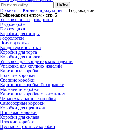
Главная →
Каталог продукции →
Гофрокартон
Гофрокартон оптом - стр. 5
Упаковка из гофрокартона
Гофрокороба
Гофроящики
Коробки для пиццы
Гофролотки
Лотки для мяса
Кондитерские лотки
Коробки для торта
Коробки для пирогов
Упаковка для кондитерских изделий
Упаковка для хрупких изделий
Картонные коробки
Большие коробки
Средние коробки
Картонные коробки без крышки
Маленькие коробки
Картонные коробки с логотипом
Четырехклапанные коробки
Самосборные коробки
Коробки для пряников
Пищевые коробки
Коробки для склада
Плоские коробки
Пустые картонные коробки