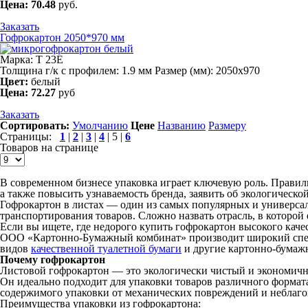
Цена:
70.48
руб.
Заказать
Гофрокартон 2050*970 мм
Марка: Т 23Е
Толщина г/к с профилем: 1.9 мм Размер (мм): 2050х970
Цвет:
белый
Цена:
72.27
руб
Заказать
Сортировать:
Умолчанию
Цене
Названию
Размеру
Страницы:
1
|
2
|
3
|
4
|
5
|
6
Товаров на странице
В современном бизнесе упаковка играет ключевую роль. Правил
а также повысить узнаваемость бренда, заявить об экологическо
Гофрокартон в листах — один из самых популярных и универсал
транспортирования товаров. Сложно назвать отрасль, в которой
Если вы ищете, где недорого купить гофрокартон высокого качес
ООО «Картонно-Бумажный комбинат» производит широкий спек
видов
качественной туалетной бумаги
и другие картонно-бумажн
Почему гофрокартон
Листовой гофрокартон — это экологически чистый и экономичн
Он идеально подходит для упаковки товаров различного формат
содержимого упаковки от механических повреждений и неблаг
Преимущества упаковки из гофрокартона: