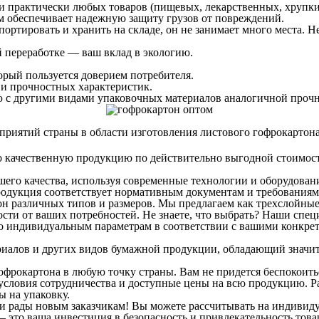
и практически любых товаров (пищевых, лекарственных, хрупки
м обеспечивает надежную защиту грузов от повреждений.
ртировать и хранить на складе, он не занимает много места. Не
 переработке — ваш вклад в экологию.
орый пользуется доверием потребителя.
 и прочностных характеристик.
ю с другими видами упаковочных материалов аналогичной прочн
ятий страны в области изготовления листового гофрокартона, 
ько качественную продукцию по действительно выгодной стоимос
го качества, используя современные технологии и оборудование
продукция соответствует нормативным документам и требованиям
н различных типов и размеров. Мы предлагаем как трехслойные
ости от ваших потребностей. Не знаете, что выбрать? Наши спе
о индивидуальным параметрам в соответствии с вашими конкре
риалов и других видов бумажной продукции, обладающий знач
фрокартона в любую точку страны. Вам не придется беспокоиться
словия сотрудничества и доступные цены на всю продукцию. Ра
ы на упаковку.
 рады новым заказчикам! Вы можете рассчитывать на индивиду
 это ваша инвестиция в безопасность и привлекательность това