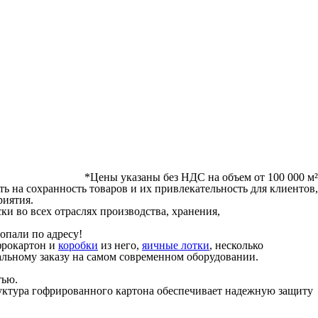
*Цены указаны без НДС на объем от 100 000 м²
 на сохранность товаров и их привлекательность для клиентов,
риятия.
и во всех отраслях производства, хранения,
опали по адресу!
фрокартон и
коробки
из него,
яичные лотки
, несколько
альному заказу на самом современном оборудовании.
тью.
руктура гофрированного картона обеспечивает надежную защиту