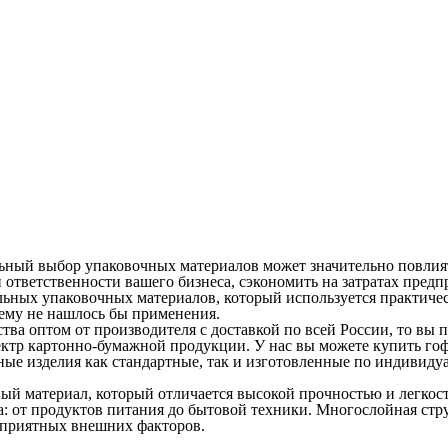
ьный выбор упаковочных материалов может значительно повлиять
й ответственности вашего бизнеса, сэкономить на затратах предп
ьных упаковочных материалов, который используется практическ
 ему не нашлось бы применения.
тва оптом от производителя с доставкой по всей России, то вы п
тр картонно-бумажной продукции. У нас вы можете купить го
ые изделия как стандартные, так и изготовленные по индивиду
ый материал, который отличается высокой прочностью и легкос
а: от продуктов питания до бытовой техники. Многослойная ст
оприятных внешних факторов.